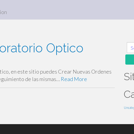
sion
oratorio Optico
Sea
for:
tico, en este sitio puedes Crear Nuevas Ordenes
Si
seguimiento de las mismas…
Read More
Ca
Uncate