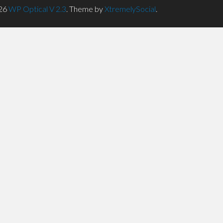
26
WP Optical V 2.3
.
Theme by
XtremelySocial
.